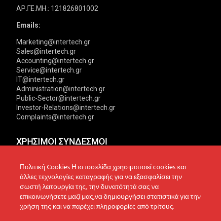
ΑΡ.ΓΕ.ΜΗ.: 121826801002
Emails:
Marketing@intertech.gr
Sales@intertech.gr
Accounting@intertech.gr
Service@intertech.gr
IT@intertech.gr
Administration@intertech.gr
Public-Sector@intertech.gr
Investor-Relations@intertech.gr
Complaints@intertech.gr
ΧΡΗΣΙΜΟΙ ΣΥΝΔΕΣΜΟΙ
Αντιπροσωπείες
Πολιτική Απορρήτου
Πολιτική Cookies Η ιστοσελίδα χρησιμοποιεί cookies και
άλλες τεχνολογίες καταγραφής για να εξασφαλίσει την
Δίκτυο συνεργατών
Πολιτική Cookies
σωστή λειτουργία της, την δυνατότητά σας να
επικοινωνήσετε μαζί μας,να δημιουργήσει στατιστικά για την
Τεχνική υποστήριξη
Πολιτική Προστασίας
χρήση της και να παρέχει πληροφορίες από τρίτους.
Δεδομένων
Ενημέρωση επενδυτών