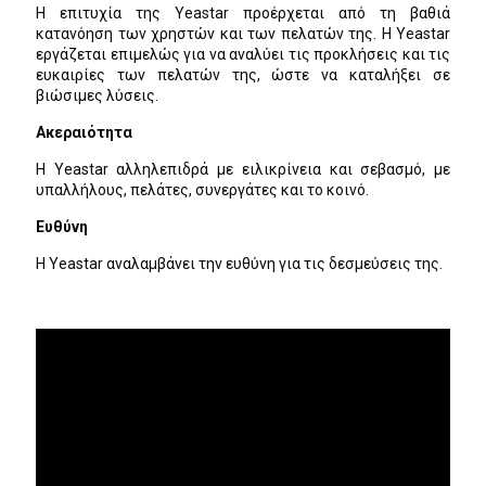
Η επιτυχία της Yeastar προέρχεται από τη βαθιά
κατανόηση των χρηστών και των πελατών της. Η Yeastar
εργάζεται επιμελώς για να αναλύει τις προκλήσεις και τις
ευκαιρίες των πελατών της, ώστε να καταλήξει σε
βιώσιμες λύσεις.
τε
Εξερευνήστε
Εξερευνήστε
Εξερευνήστε
Εξερευνήστε
Εξερευνήστε
Εξε
Εξε
Εξε
Εξε
Εξερευνήστε
Εξερευνήστε
Ακεραιότητα
α
τα προϊόντα
τα προϊόντα
τα προϊόντα
τα προϊόντα
τα προϊόντα
τα 
τα 
τα 
τα 
τα προϊόντα
τα προϊόντα
Η Yeastar αλληλεπιδρά με ειλικρίνεια και σεβασμό, με
υπαλλήλους, πελάτες, συνεργάτες και το κοινό.
Ευθύνη
Η Yeastar αναλαμβάνει την ευθύνη για τις δεσμεύσεις της.
Video
Player