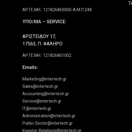
Τ
ΑΡ.ΓΕ.ΜΗ.: 121826860000-Α.Μ.Π 248
ΥΠΟ/ΜΑ – SERVICE:
ΑΡΙΣΤΕΙΔΟΥ 17,
17563, Π. ΦΑΛΗΡΟ
ΑΡ.ΓΕ.ΜΗ.: 121826801002
Emails:
Marketing@intertech.gr
Sales@intertech.gr
Accounting@intertech.gr
Service@intertech.gr
IT@intertech.gr
Administration@intertech.gr
Public-Sector@intertech.gr
Investor-Relations@intertech.gr