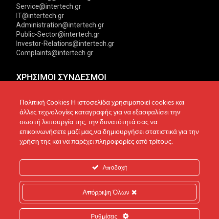
Service@intertech.gr
IT@intertech.gr
Administration@intertech.gr
Public-Sector@intertech.gr
Investor-Relations@intertech.gr
Complaints@intertech.gr
ΧΡΗΣΙΜΟΙ ΣΥΝΔΕΣΜΟΙ
Αντιπροσωπείες
Πολιτική Απορρήτου
Πολιτική Cookies Η ιστοσελίδα χρησιμοποιεί cookies και
άλλες τεχνολογίες καταγραφής για να εξασφαλίσει την
Δίκτυο συνεργατών
Πολιτική Cookies
σωστή λειτουργία της, την δυνατότητά σας να
επικοινωνήσετε μαζί μας,να δημιουργήσει στατιστικά για την
Τεχνική υποστήριξη
Πολιτική Προστασίας
χρήση της και να παρέχει πληροφορίες από τρίτους.
Δεδομένων
Ενημέρωση επενδυτών
Επικοινωνία
Ανακοινώσεις
Αποδοχή
Απόρριψη Όλων
© 2022 Intertech S.A. All Rights reserved.
Ρυθμίσεις