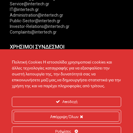
Service@intertech.gr
IT@intertech.gr
Administration@intertech.gr
Public-Sector@intertech.gr
Investor-Relations@intertech.gr
Complaints@intertech.gr
ΧΡΗΣΙΜΟΙ ΣΥΝΔΕΣΜΟΙ
Αντιπροσωπείες
Πολιτική Απορρήτου
Πολιτική Cookies Η ιστοσελίδα χρησιμοποιεί cookies και
άλλες τεχνολογίες καταγραφής για να εξασφαλίσει την
Δίκτυο συνεργατών
Πολιτική Cookies
σωστή λειτουργία της, την δυνατότητά σας να
επικοινωνήσετε μαζί μας,να δημιουργήσει στατιστικά για την
Τεχνική υποστήριξη
Πολιτική Προστασίας
χρήση της και να παρέχει πληροφορίες από τρίτους.
Δεδομένων
Ενημέρωση επενδυτών
Επικοινωνία
Ανακοινώσεις
Αποδοχή
Απόρριψη Όλων
© 2022 Intertech S.A. All Rights reserved.
Ρυθμίσεις