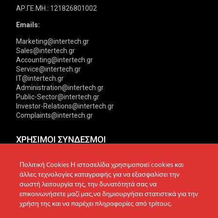
ΑΡ.ΓΕ.ΜΗ.: 121826801002
Emails:
Marketing@intertech.gr
Sales@intertech.gr
Accounting@intertech.gr
Service@intertech.gr
IT@intertech.gr
Administration@intertech.gr
Public-Sector@intertech.gr
Investor-Relations@intertech.gr
Complaints@intertech.gr
ΧΡΗΣΙΜΟΙ ΣΥΝΔΕΣΜΟΙ
Αντιπροσωπείες
Πολιτική Απορρήτου
Πολιτική Cookies Η ιστοσελίδα χρησιμοποιεί cookies και
άλλες τεχνολογίες καταγραφής για να εξασφαλίσει την
Δίκτυο συνεργατών
Πολιτική Cookies
σωστή λειτουργία της, την δυνατότητά σας να
επικοινωνήσετε μαζί μας,να δημιουργήσει στατιστικά για την
Τεχνική υποστήριξη
Πολιτική Προστασίας
χρήση της και να παρέχει πληροφορίες από τρίτους.
Δεδομένων
Ενημέρωση επενδυτών