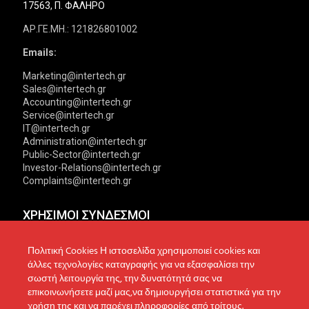
17563, Π. ΦΑΛΗΡΟ
ΑΡ.ΓΕ.ΜΗ.: 121826801002
Emails:
Marketing@intertech.gr
Sales@intertech.gr
Accounting@intertech.gr
Service@intertech.gr
IT@intertech.gr
Administration@intertech.gr
Public-Sector@intertech.gr
Investor-Relations@intertech.gr
Complaints@intertech.gr
ΧΡΗΣΙΜΟΙ ΣΥΝΔΕΣΜΟΙ
Αντιπροσωπείες
Πολιτική Απορρήτου
Πολιτική Cookies Η ιστοσελίδα χρησιμοποιεί cookies και
άλλες τεχνολογίες καταγραφής για να εξασφαλίσει την
Δίκτυο συνεργατών
Πολιτική Cookies
σωστή λειτουργία της, την δυνατότητά σας να
επικοινωνήσετε μαζί μας,να δημιουργήσει στατιστικά για την
Τεχνική υποστήριξη
Πολιτική Προστασίας
χρήση της και να παρέχει πληροφορίες από τρίτους.