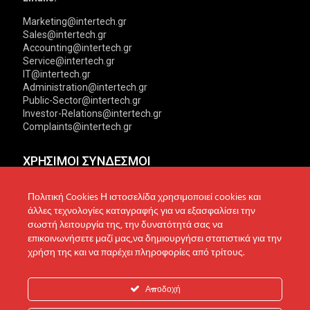
Marketing@intertech.gr
Sales@intertech.gr
Accounting@intertech.gr
Service@intertech.gr
IT@intertech.gr
Administration@intertech.gr
Public-Sector@intertech.gr
Investor-Relations@intertech.gr
Complaints@intertech.gr
ΧΡΗΣΙΜΟΙ ΣΥΝΔΕΣΜΟΙ
Αντιπροσωπείες
Πολιτική Απορρήτου
Πολιτική Cookies Η ιστοσελίδα χρησιμοποιεί cookies και
άλλες τεχνολογίες καταγραφής για να εξασφαλίσει την
Δίκτυο συνεργατών
Πολιτική Cookies
σωστή λειτουργία της, την δυνατότητά σας να
επικοινωνήσετε μαζί μας,να δημιουργήσει στατιστικά για την
Τεχνική υποστήριξη
Πολιτική Προστασίας
χρήση της και να παρέχει πληροφορίες από τρίτους.
Δεδομένων
Ενημέρωση επενδυτών
Επικοινωνία
Ανακοινώσεις
Αποδοχή