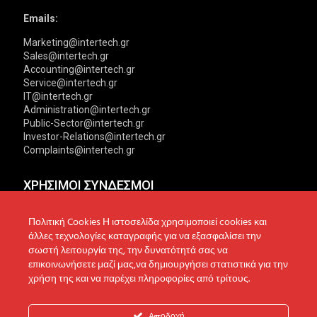
Emails:
Marketing@intertech.gr
Sales@intertech.gr
Accounting@intertech.gr
Service@intertech.gr
IT@intertech.gr
Administration@intertech.gr
Public-Sector@intertech.gr
Investor-Relations@intertech.gr
Complaints@intertech.gr
ΧΡΗΣΙΜΟΙ ΣΥΝΔΕΣΜΟΙ
Αντιπροσωπείες
Πολιτική Απορρήτου
Πολιτική Cookies Η ιστοσελίδα χρησιμοποιεί cookies και
άλλες τεχνολογίες καταγραφής για να εξασφαλίσει την
Δίκτυο συνεργατών
Πολιτική Cookies
σωστή λειτουργία της, την δυνατότητά σας να
επικοινωνήσετε μαζί μας,να δημιουργήσει στατιστικά για την
Τεχνική υποστήριξη
Πολιτική Προστασίας
χρήση της και να παρέχει πληροφορίες από τρίτους.
Δεδομένων
Ενημέρωση επενδυτών
Επικοινωνία
Ανακοινώσεις
Αποδοχή