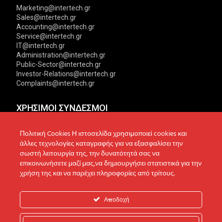
Marketing@intertech.gr
Sales@intertech.gr
Accounting@intertech.gr
Service@intertech.gr
IT@intertech.gr
Administration@intertech.gr
Public-Sector@intertech.gr
Investor-Relations@intertech.gr
Complaints@intertech.gr
ΧΡΗΣΙΜΟΙ ΣΥΝΔΕΣΜΟΙ
Αντιπροσωπείες
Πολιτική Απορρήτου
Πολιτική Cookies Η ιστοσελίδα χρησιμοποιεί cookies και
άλλες τεχνολογίες καταγραφής για να εξασφαλίσει την
Δίκτυο συνεργατών
Πολιτική Cookies
σωστή λειτουργία της, την δυνατότητά σας να
επικοινωνήσετε μαζί μας,να δημιουργήσει στατιστικά για την
Τεχνική υποστήριξη
Πολιτική Προστασίας
χρήση της και να παρέχει πληροφορίες από τρίτους.
Δεδομένων
Ενημέρωση επενδυτών
Επικοινωνία
Ανακοινώσεις
Αποδοχή