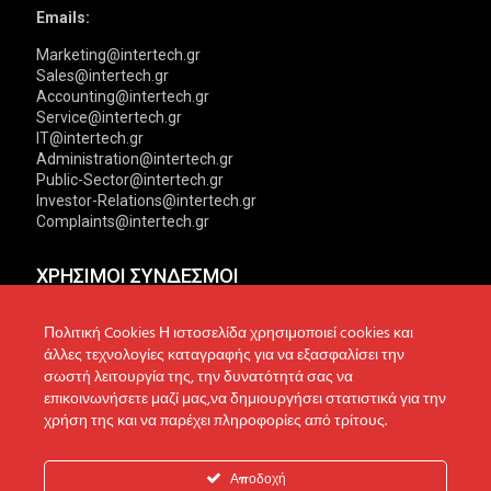
Emails:
Marketing@intertech.gr
Sales@intertech.gr
Accounting@intertech.gr
Service@intertech.gr
IT@intertech.gr
Administration@intertech.gr
Public-Sector@intertech.gr
Investor-Relations@intertech.gr
Complaints@intertech.gr
ΧΡΗΣΙΜΟΙ ΣΥΝΔΕΣΜΟΙ
Αντιπροσωπείες
Πολιτική Απορρήτου
Πολιτική Cookies Η ιστοσελίδα χρησιμοποιεί cookies και
άλλες τεχνολογίες καταγραφής για να εξασφαλίσει την
Δίκτυο συνεργατών
Πολιτική Cookies
σωστή λειτουργία της, την δυνατότητά σας να
επικοινωνήσετε μαζί μας,να δημιουργήσει στατιστικά για την
Τεχνική υποστήριξη
Πολιτική Προστασίας
χρήση της και να παρέχει πληροφορίες από τρίτους.
Δεδομένων
Ενημέρωση επενδυτών
Επικοινωνία
Ανακοινώσεις
Αποδοχή