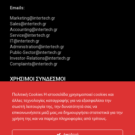
Emails:
Marketing@intertech.gr
Sales@intertech.gr
Accounting@intertech.gr
Service@intertech.gr
IT@intertech.gr
Administration@intertech.gr
Public-Sector@intertech.gr
Investor-Relations@intertech.gr
Complaints@intertech.gr
ΧΡΗΣΙΜΟΙ ΣΥΝΔΕΣΜΟΙ
Αντιπροσωπείες
Πολιτική Απορρήτου
Πολιτική Cookies Η ιστοσελίδα χρησιμοποιεί cookies και
άλλες τεχνολογίες καταγραφής για να εξασφαλίσει την
Δίκτυο συνεργατών
Πολιτική Cookies
σωστή λειτουργία της, την δυνατότητά σας να
επικοινωνήσετε μαζί μας,να δημιουργήσει στατιστικά για την
Τεχνική υποστήριξη
Πολιτική Προστασίας
χρήση της και να παρέχει πληροφορίες από τρίτους.
Δεδομένων
Ενημέρωση επενδυτών
Επικοινωνία
Ανακοινώσεις
Αποδοχή