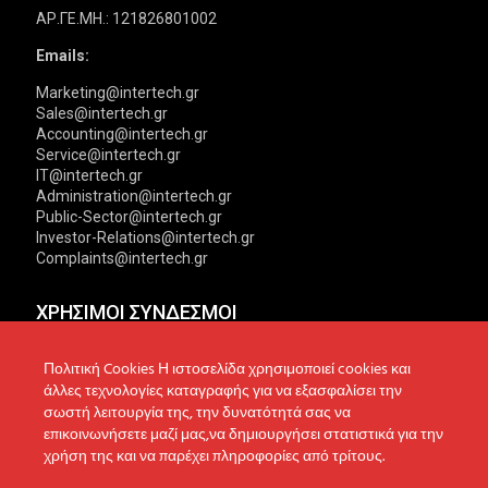
ΑΡ.ΓΕ.ΜΗ.: 121826801002
Emails:
Marketing@intertech.gr
Sales@intertech.gr
Accounting@intertech.gr
Service@intertech.gr
IT@intertech.gr
Administration@intertech.gr
Public-Sector@intertech.gr
Investor-Relations@intertech.gr
Complaints@intertech.gr
ΧΡΗΣΙΜΟΙ ΣΥΝΔΕΣΜΟΙ
Αντιπροσωπείες
Πολιτική Απορρήτου
Πολιτική Cookies Η ιστοσελίδα χρησιμοποιεί cookies και
άλλες τεχνολογίες καταγραφής για να εξασφαλίσει την
Δίκτυο συνεργατών
Πολιτική Cookies
σωστή λειτουργία της, την δυνατότητά σας να
επικοινωνήσετε μαζί μας,να δημιουργήσει στατιστικά για την
Τεχνική υποστήριξη
Πολιτική Προστασίας
χρήση της και να παρέχει πληροφορίες από τρίτους.
Δεδομένων
Ενημέρωση επενδυτών