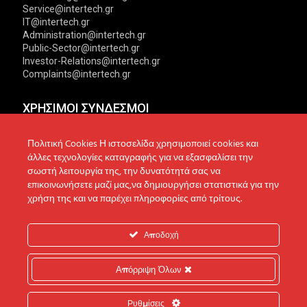
Service@intertech.gr
IT@intertech.gr
Administration@intertech.gr
Public-Sector@intertech.gr
Investor-Relations@intertech.gr
Complaints@intertech.gr
ΧΡΗΣΙΜΟΙ ΣΥΝΔΕΣΜΟΙ
Αντιπροσωπείες
Πολιτική Απορρήτου
Πολιτική Cookies Η ιστοσελίδα χρησιμοποιεί cookies και
άλλες τεχνολογίες καταγραφής για να εξασφαλίσει την
Δίκτυο συνεργατών
Πολιτική Cookies
σωστή λειτουργία της, την δυνατότητά σας να
επικοινωνήσετε μαζί μας,να δημιουργήσει στατιστικά για την
Τεχνική υποστήριξη
Πολιτική Προστασίας
χρήση της και να παρέχει πληροφορίες από τρίτους.
Δεδομένων
Ενημέρωση επενδυτών
Επικοινωνία
Ανακοινώσεις
Αποδοχή
Απόρριψη Όλων
© 2022 Intertech S.A. All Rights reserved.
Ρυθμίσεις