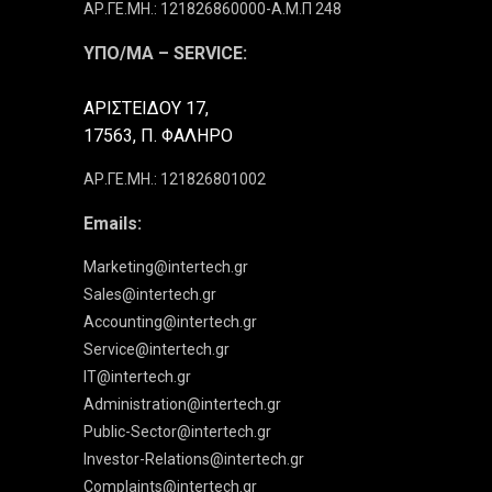
ΑΡ.ΓΕ.ΜΗ.: 121826860000-Α.Μ.Π 248
ΥΠΟ/ΜΑ – SERVICE:
ΑΡΙΣΤΕΙΔΟΥ 17,
17563, Π. ΦΑΛΗΡΟ
ΑΡ.ΓΕ.ΜΗ.: 121826801002
Emails:
Marketing@intertech.gr
Sales@intertech.gr
Accounting@intertech.gr
Service@intertech.gr
IT@intertech.gr
Administration@intertech.gr
Public-Sector@intertech.gr
Investor-Relations@intertech.gr
Complaints@intertech.gr