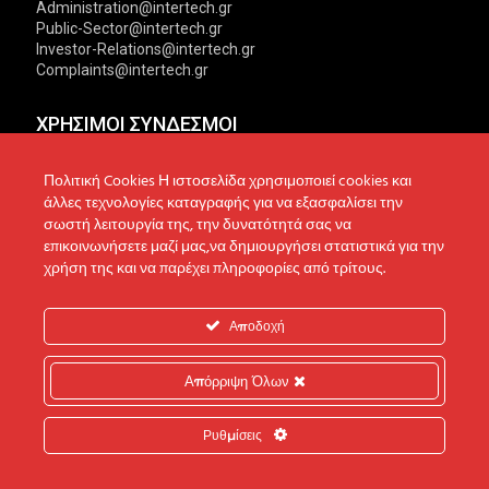
Administration@intertech.gr
Public-Sector@intertech.gr
Investor-Relations@intertech.gr
Complaints@intertech.gr
ΧΡΗΣΙΜΟΙ ΣΥΝΔΕΣΜΟΙ
Αντιπροσωπείες
Πολιτική Απορρήτου
Πολιτική Cookies Η ιστοσελίδα χρησιμοποιεί cookies και
άλλες τεχνολογίες καταγραφής για να εξασφαλίσει την
Δίκτυο συνεργατών
Πολιτική Cookies
σωστή λειτουργία της, την δυνατότητά σας να
επικοινωνήσετε μαζί μας,να δημιουργήσει στατιστικά για την
Τεχνική υποστήριξη
Πολιτική Προστασίας
χρήση της και να παρέχει πληροφορίες από τρίτους.
Δεδομένων
Ενημέρωση επενδυτών
Επικοινωνία
Ανακοινώσεις
Αποδοχή
Απόρριψη Όλων
© 2022 Intertech S.A. All Rights reserved.
Ρυθμίσεις
Web Design & Development by
Generation