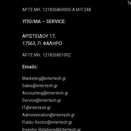
Τ
ΑΡ.ΓΕ.ΜΗ.: 121826860000-Α.Μ.Π 248
ΥΠΟ/ΜΑ – SERVICE:
ΑΡΙΣΤΕΙΔΟΥ 17,
17563, Π. ΦΑΛΗΡΟ
ΑΡ.ΓΕ.ΜΗ.: 121826801002
Emails:
Marketing@intertech.gr
Sales@intertech.gr
Accounting@intertech.gr
Service@intertech.gr
IT@intertech.gr
Administration@intertech.gr
Public-Sector@intertech.gr
Investor-Relations@intertech.gr