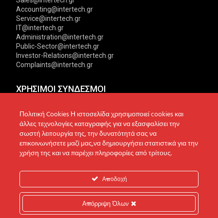
Accounting@intertech.gr
Service@intertech.gr
IT@intertech.gr
Administration@intertech.gr
Public-Sector@intertech.gr
Investor-Relations@intertech.gr
Complaints@intertech.gr
ΧΡΗΣΙΜΟΙ ΣΥΝΔΕΣΜΟΙ
Αντιπροσωπείες
Πολιτική Απορρήτου
Πολιτική Cookies Η ιστοσελίδα χρησιμοποιεί cookies και
άλλες τεχνολογίες καταγραφής για να εξασφαλίσει την
Δίκτυο συνεργατών
Πολιτική Cookies
σωστή λειτουργία της, την δυνατότητά σας να
επικοινωνήσετε μαζί μας,να δημιουργήσει στατιστικά για την
Τεχνική υποστήριξη
Πολιτική Προστασίας
χρήση της και να παρέχει πληροφορίες από τρίτους.
Δεδομένων
Ενημέρωση επενδυτών
Επικοινωνία
Ανακοινώσεις
Αποδοχή
Απόρριψη Όλων