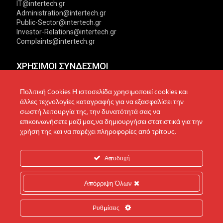
IT@intertech.gr
Administration@intertech.gr
Public-Sector@intertech.gr
Investor-Relations@intertech.gr
Complaints@intertech.gr
ΧΡΗΣΙΜΟΙ ΣΥΝΔΕΣΜΟΙ
Αντιπροσωπείες
Πολιτική Απορρήτου
Πολιτική Cookies Η ιστοσελίδα χρησιμοποιεί cookies και
άλλες τεχνολογίες καταγραφής για να εξασφαλίσει την
Δίκτυο συνεργατών
Πολιτική Cookies
σωστή λειτουργία της, την δυνατότητά σας να
επικοινωνήσετε μαζί μας,να δημιουργήσει στατιστικά για την
Τεχνική υποστήριξη
Πολιτική Προστασίας
χρήση της και να παρέχει πληροφορίες από τρίτους.
Δεδομένων
Ενημέρωση επενδυτών
Επικοινωνία
Ανακοινώσεις
Αποδοχή
Απόρριψη Όλων
© 2022 Intertech S.A. All Rights reserved.
Ρυθμίσεις
Web Design & Development by
Generation