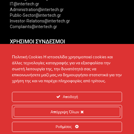
IT@intertech.gr
Administration@intertech.gr
Public-Sector@intertech.gr
Investor-Relations@intertech.gr
Complaints@intertech.gr
ΧΡΗΣΙΜΟΙ ΣΥΝΔΕΣΜΟΙ
Αντιπροσωπείες
Πολιτική Απορρήτου
Πολιτική Cookies Η ιστοσελίδα χρησιμοποιεί cookies και
άλλες τεχνολογίες καταγραφής για να εξασφαλίσει την
Δίκτυο συνεργατών
Πολιτική Cookies
σωστή λειτουργία της, την δυνατότητά σας να
επικοινωνήσετε μαζί μας,να δημιουργήσει στατιστικά για την
Τεχνική υποστήριξη
Πολιτική Προστασίας
χρήση της και να παρέχει πληροφορίες από τρίτους.
Δεδομένων
Ενημέρωση επενδυτών
Επικοινωνία
Ανακοινώσεις
Αποδοχή
Απόρριψη Όλων
© 2022 Intertech S.A. All Rights reserved.
Ρυθμίσεις
Web Design & Development by
Generation