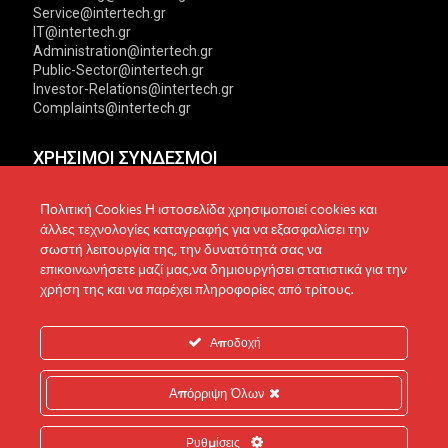
Service@intertech.gr
IT@intertech.gr
Administration@intertech.gr
Public-Sector@intertech.gr
Investor-Relations@intertech.gr
Complaints@intertech.gr
ΧΡΗΣΙΜΟΙ ΣΥΝΔΕΣΜΟΙ
Αντιπροσωπείες
Πολιτική Απορρήτου
Πολιτική Cookies Η ιστοσελίδα χρησιμοποιεί cookies και
άλλες τεχνολογίες καταγραφής για να εξασφαλίσει την
Δίκτυο συνεργατών
Πολιτική Cookies
σωστή λειτουργία της, την δυνατότητά σας να
επικοινωνήσετε μαζί μας,να δημιουργήσει στατιστικά για την
Τεχνική υποστήριξη
Πολιτική Προστασίας
χρήση της και να παρέχει πληροφορίες από τρίτους.
Δεδομένων
Ενημέρωση επενδυτών
Επικοινωνία
Ανακοινώσεις
Αποδοχή
Απόρριψη Όλων
© 2022 Intertech S.A. All Rights reserved.
Ρυθμίσεις