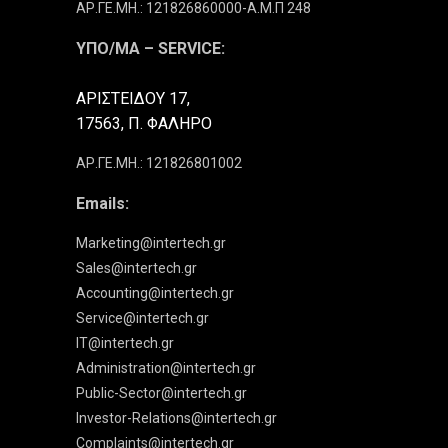
ΑΡ.ΓΕ.ΜΗ.: 121826860000-Α.Μ.Π 248
ΥΠΟ/ΜΑ – SERVICE:
ΑΡΙΣΤΕΙΔΟΥ 17,
17563, Π. ΦΑΛΗΡΟ
ΑΡ.ΓΕ.ΜΗ.: 121826801002
Emails:
Marketing@intertech.gr
Sales@intertech.gr
Accounting@intertech.gr
Service@intertech.gr
IT@intertech.gr
Administration@intertech.gr
Public-Sector@intertech.gr
Investor-Relations@intertech.gr
Complaints@intertech.gr