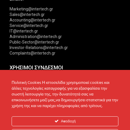
Marketing@intertech.gr
Sales@intertech.gr
Accounting@intertech.gr
Service@intertech.gr
IT@intertech.gr
Administration@intertech.gr
Public-Sector@intertech.gr
Investor-Relations@intertech.gr
Complaints@intertech.gr
ΧΡΗΣΙΜΟΙ ΣΥΝΔΕΣΜΟΙ
Αντιπροσωπείες
Πολιτική Απορρήτου
Πολιτική Cookies Η ιστοσελίδα χρησιμοποιεί cookies και
άλλες τεχνολογίες καταγραφής για να εξασφαλίσει την
Δίκτυο συνεργατών
Πολιτική Cookies
σωστή λειτουργία της, την δυνατότητά σας να
επικοινωνήσετε μαζί μας,να δημιουργήσει στατιστικά για την
Τεχνική υποστήριξη
Πολιτική Προστασίας
χρήση της και να παρέχει πληροφορίες από τρίτους.
Δεδομένων
Ενημέρωση επενδυτών
Επικοινωνία
Ανακοινώσεις
Αποδοχή