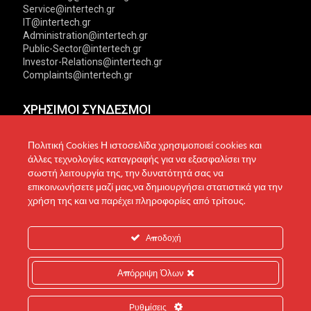
Service@intertech.gr
IT@intertech.gr
Administration@intertech.gr
Public-Sector@intertech.gr
Investor-Relations@intertech.gr
Complaints@intertech.gr
ΧΡΗΣΙΜΟΙ ΣΥΝΔΕΣΜΟΙ
Αντιπροσωπείες
Πολιτική Απορρήτου
Πολιτική Cookies Η ιστοσελίδα χρησιμοποιεί cookies και
άλλες τεχνολογίες καταγραφής για να εξασφαλίσει την
Δίκτυο συνεργατών
Πολιτική Cookies
σωστή λειτουργία της, την δυνατότητά σας να
επικοινωνήσετε μαζί μας,να δημιουργήσει στατιστικά για την
Τεχνική υποστήριξη
Πολιτική Προστασίας
χρήση της και να παρέχει πληροφορίες από τρίτους.
Δεδομένων
Ενημέρωση επενδυτών
Επικοινωνία
Ανακοινώσεις
Αποδοχή
Απόρριψη Όλων
© 2022 Intertech S.A. All Rights reserved.
Ρυθμίσεις