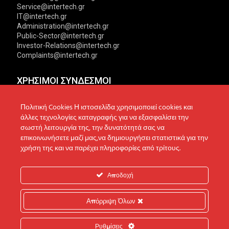
Service@intertech.gr
IT@intertech.gr
Administration@intertech.gr
Public-Sector@intertech.gr
Investor-Relations@intertech.gr
Complaints@intertech.gr
ΧΡΗΣΙΜΟΙ ΣΥΝΔΕΣΜΟΙ
Αντιπροσωπείες
Πολιτική Απορρήτου
Πολιτική Cookies Η ιστοσελίδα χρησιμοποιεί cookies και
άλλες τεχνολογίες καταγραφής για να εξασφαλίσει την
Δίκτυο συνεργατών
Πολιτική Cookies
σωστή λειτουργία της, την δυνατότητά σας να
επικοινωνήσετε μαζί μας,να δημιουργήσει στατιστικά για την
Τεχνική υποστήριξη
Πολιτική Προστασίας
χρήση της και να παρέχει πληροφορίες από τρίτους.
Δεδομένων
Ενημέρωση επενδυτών
Επικοινωνία
Ανακοινώσεις
Αποδοχή
Απόρριψη Όλων
© 2022 Intertech S.A. All Rights reserved.
Ρυθμίσεις