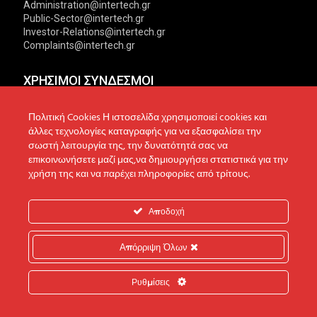
Administration@intertech.gr
Public-Sector@intertech.gr
Investor-Relations@intertech.gr
Complaints@intertech.gr
ΧΡΗΣΙΜΟΙ ΣΥΝΔΕΣΜΟΙ
Αντιπροσωπείες
Πολιτική Απορρήτου
Πολιτική Cookies Η ιστοσελίδα χρησιμοποιεί cookies και
άλλες τεχνολογίες καταγραφής για να εξασφαλίσει την
Δίκτυο συνεργατών
Πολιτική Cookies
σωστή λειτουργία της, την δυνατότητά σας να
επικοινωνήσετε μαζί μας,να δημιουργήσει στατιστικά για την
Τεχνική υποστήριξη
Πολιτική Προστασίας
χρήση της και να παρέχει πληροφορίες από τρίτους.
Δεδομένων
Ενημέρωση επενδυτών
Επικοινωνία
Ανακοινώσεις
Αποδοχή
Απόρριψη Όλων
© 2022 Intertech S.A. All Rights reserved.
Ρυθμίσεις
Web Design & Development by
Generation