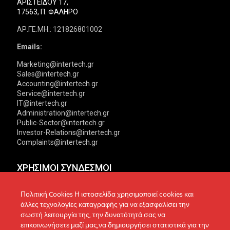
ΑΡΙΣΤΕΙΔΟΥ 17,
17563, Π. ΦΑΛΗΡΟ
ΑΡ.ΓΕ.ΜΗ.: 121826801002
Emails:
Marketing@intertech.gr
Sales@intertech.gr
Accounting@intertech.gr
Service@intertech.gr
IT@intertech.gr
Administration@intertech.gr
Public-Sector@intertech.gr
Investor-Relations@intertech.gr
Complaints@intertech.gr
ΧΡΗΣΙΜΟΙ ΣΥΝΔΕΣΜΟΙ
Αντιπροσωπείες
Πολιτική Απορρήτου
Πολιτική Cookies Η ιστοσελίδα χρησιμοποιεί cookies και
άλλες τεχνολογίες καταγραφής για να εξασφαλίσει την
Δίκτυο συνεργατών
Πολιτική Cookies
σωστή λειτουργία της, την δυνατότητά σας να
επικοινωνήσετε μαζί μας,να δημιουργήσει στατιστικά για την
Τεχνική υποστήριξη