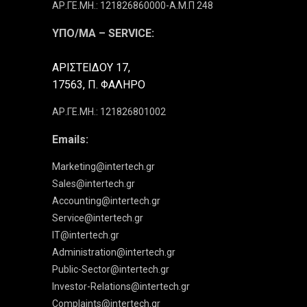
ΑΡ.ΓΕ.ΜΗ.: 121826860000-Α.Μ.Π 248
ΥΠΟ/ΜΑ – SERVICE:
ΑΡΙΣΤΕΙΔΟΥ 17,
17563, Π. ΦΑΛΗΡΟ
ΑΡ.ΓΕ.ΜΗ.: 121826801002
Emails:
Marketing@intertech.gr
Sales@intertech.gr
Accounting@intertech.gr
Service@intertech.gr
IT@intertech.gr
Administration@intertech.gr
Public-Sector@intertech.gr
Investor-Relations@intertech.gr
Complaints@intertech.gr