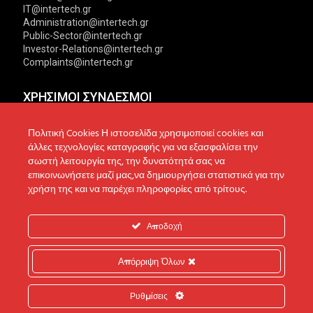
IT@intertech.gr
Administration@intertech.gr
Public-Sector@intertech.gr
Investor-Relations@intertech.gr
Complaints@intertech.gr
ΧΡΗΣΙΜΟΙ ΣΥΝΔΕΣΜΟΙ
Αντιπροσωπείες
Πολιτική Απορρήτου
Πολιτική Cookies Η ιστοσελίδα χρησιμοποιεί cookies και
άλλες τεχνολογίες καταγραφής για να εξασφαλίσει την
Δίκτυο συνεργατών
Πολιτική Cookies
σωστή λειτουργία της, την δυνατότητά σας να
επικοινωνήσετε μαζί μας,να δημιουργήσει στατιστικά για την
Τεχνική υποστήριξη
Πολιτική Προστασίας
χρήση της και να παρέχει πληροφορίες από τρίτους.
Δεδομένων
Ενημέρωση επενδυτών
Επικοινωνία
Ανακοινώσεις
Αποδοχή
Απόρριψη Όλων
© 2022 Intertech S.A. All Rights reserved.
Ρυθμίσεις
Web Design & Development by
Generation