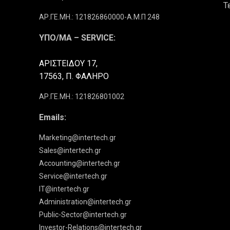
Τ
ΑΡ.ΓΕ.ΜΗ.: 121826860000-Α.Μ.Π 248
ΥΠΟ/ΜΑ – SERVICE:
ΑΡΙΣΤΕΙΔΟΥ 17,
17563, Π. ΦΑΛΗΡΟ
ΑΡ.ΓΕ.ΜΗ.: 121826801002
Emails:
Marketing@intertech.gr
Sales@intertech.gr
Accounting@intertech.gr
Service@intertech.gr
IT@intertech.gr
Administration@intertech.gr
Public-Sector@intertech.gr
Investor-Relations@intertech.gr