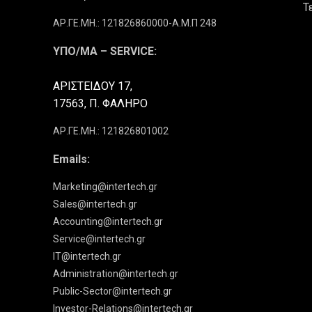
Τ
ΑΡ.ΓΕ.ΜΗ.: 121826860000-Α.Μ.Π 248
ΥΠΟ/ΜΑ – SERVICE:
ΑΡΙΣΤΕΙΔΟΥ 17,
17563, Π. ΦΑΛΗΡΟ
ΑΡ.ΓΕ.ΜΗ.: 121826801002
Emails:
Marketing@intertech.gr
Sales@intertech.gr
Accounting@intertech.gr
Service@intertech.gr
IT@intertech.gr
Administration@intertech.gr
Public-Sector@intertech.gr
Investor-Relations@intertech.gr