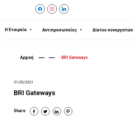
facebook
instagram
linkedin
Η Εταιρεία
Αντιπροσωπείες
Δίκτυο συνεργατών
Αρχική
BRI Gateways
31/05/2021
BRI Gateways
Share