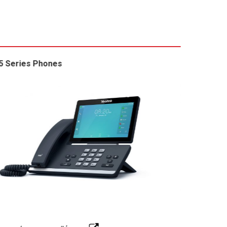
5 Series Phones
T3 Serie