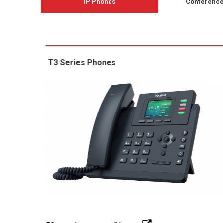
IP Phones
Conference
T3 Series Phones