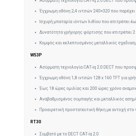
Ασύρματη τεχνολογία CAT-iq 2.0 DECT που προσφ
Έγχρωμη οθόνη 2,4 ιντσών 240×320 που παρέχει 
Ισχυρή μπαταρία ιόντων λιθίου που επιτρέπει έω
Δυνατότητα γρήγορης φόρτισης που επιτρέπει 2
Κομψός και εκλεπτυσμένος μεταλλικός σχεδιασμ
W53P
Ασύρματη τεχνολογία CAT-iq 2.0 DECT που προσφ
Έγχρωμη οθόνη 1,8 ιντσών 128 x 160 TFT για γ
Έως 18 ώρες ομιλίας και 200 ​​ώρες χρόνο αναμο
Αναβαθμισμένος συμπαγής και μεταλλικός ασημί 
Προαιρετική προστατευτική θήκη με αντοχή στο ν
RT30
Συμβατό με το DECT CAT-iq 2.0