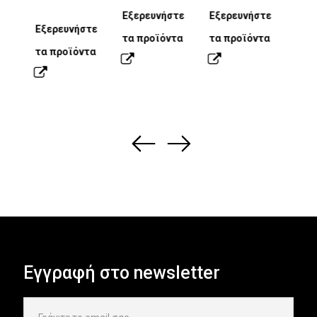
τε
Εξε
Εξερευνήστε
Εξερευνήστε
τα
τα 
Εξερευνήστε
τα προϊόντα
τα προϊόντα
τα προϊόντα
r
A3 COLOUR
Smart
Smart
Ricoh
Ricoh
Leading
Docuware
A4 Black
A4 Colour
A3 
Sm
Sm
Ric
Ric
Lea
Do
Circular
Integration
Lockers
Collaboration
RansomCare
Change at
and White
Intelligent
and
Int
Lo
Col
Ra
Cha
Economy
Boards
work
Intelligent
Devices
Bo
wo
series
Devices
Εγγραφή στο newsletter
τε
Εξερευνήστε
Εξε
Εξερευνήστε
Εξε