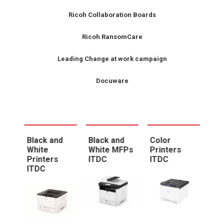
Ricoh Collaboration Boards
Ricoh RansomCare
Leading Change at work campaign
Docuware
FPs
Black and
Black and
Color
Co
White
White MFPs
Printers
IT
Printers
ITDC
ITDC
ITDC