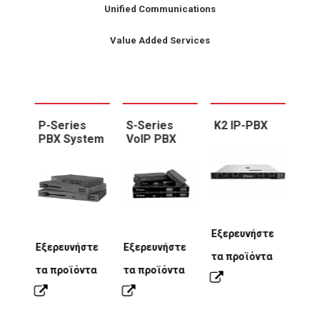
Unified Communications
Value Added Services
X
P-Series
S-Series
K2 IP-PBX
P-S
PBX System
VoIP PBX
PB
τε
Εξερευνήστε
Εξερευνήστε
Εξερευνήστε
Εξε
τα
τα προϊόντα
τα προϊόντα
τα προϊόντα
τα 