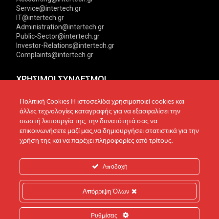
Service@intertech.gr
IT@intertech.gr
Administration@intertech.gr
Public-Sector@intertech.gr
Investor-Relations@intertech.gr
Complaints@intertech.gr
ΧΡΗΣΙΜΟΙ ΣΥΝΔΕΣΜΟΙ
Αντιπροσωπείες
Πολιτική Cookies Η ιστοσελίδα χρησιμοποιεί cookies και
Πολιτική Απορρήτου
άλλες τεχνολογίες καταγραφής για να εξασφαλίσει την
Δίκτυο συνεργατών
σωστή λειτουργία της, την δυνατότητά σας να
Πολιτική Cookies
επικοινωνήσετε μαζί μας,να δημιουργήσει στατιστικά για την
Τεχνική υποστήριξη
Πολιτική Προστασίας
χρήση της και να παρέχει πληροφορίες από τρίτους.
Δεδομένων
Ενημέρωση επενδυτών
Επικοινωνία
Αποδοχή
Ανακοινώσεις
Απόρριψη Όλων
© 2022 Intertech S.A. All Rights reserved.
Ρυθμίσεις