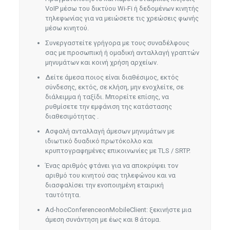
VoIP μέσω του δικτύου Wi-Fi ή δεδομένων κινητής
τηλεφωνίας για να μειώσετε τις χρεώσεις φωνής
μέσω κινητού.
Συνεργαστείτε γρήγορα με τους συναδέλφους
σας με προσωπική ή ομαδική ανταλλαγή γραπτών
μηνυμάτων και κοινή χρήση αρχείων.
Δείτε άμεσα ποιος είναι διαθέσιμος, εκτός
σύνδεσης, εκτός, σε κλήση, μην ενοχλείτε, σε
διάλειμμα ή ταξίδι. Μπορείτε επίσης, να
ρυθμίσετε την εμφάνιση της κατάστασης
διαθεσιμότητας .
Ασφαλή ανταλλαγή άμεσων μηνυμάτων με
ιδιωτικό δυαδικό πρωτόκολλο και
κρυπτογραφημένες επικοινωνίες με TLS / SRTP.
Ένας αριθμός φτάνει για να αποκρύψει τον
αριθμό του κινητού σας τηλεφώνου και να
διασφαλίσει την ενοποιημένη εταιρική
ταυτότητα.
Ad-hocConferenceonMobileClient: ξεκινήστε μια
άμεση συνάντηση με έως και 8 άτομα.