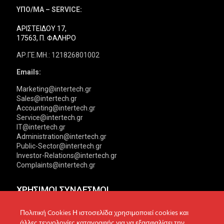
ΥΠΟ/ΜΑ – SERVICE:
ΑΡΙΣΤΕΙΔΟΥ 17,
17563, Π. ΦΑΛΗΡΟ
ΑΡ.ΓΕ.ΜΗ.: 121826801002
Emails:
Marketing@intertech.gr
Sales@intertech.gr
Accounting@intertech.gr
Service@intertech.gr
IT@intertech.gr
Administration@intertech.gr
Public-Sector@intertech.gr
Investor-Relations@intertech.gr
Complaints@intertech.gr
ΧΡΗΣΙΜΟΙ ΣΥΝΔΕΣΜΟΙ
Αντιπροσωπείες
Πολιτική Cookies Η ιστοσελίδα χρησιμοποιεί cookies και
Πολιτική Απορρήτου
άλλες τεχνολογίες καταγραφής για να εξασφαλίσει την