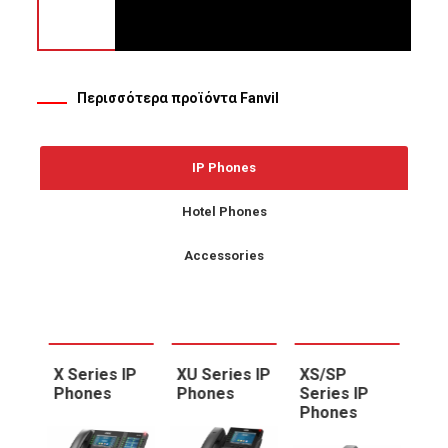
Περισσότερα προϊόντα Fanvil
IP Phones
Hotel Phones
Accessories
X Series IP
XU Series IP
XS/SP
X S
Phones
Phones
Series IP
Ph
Phones