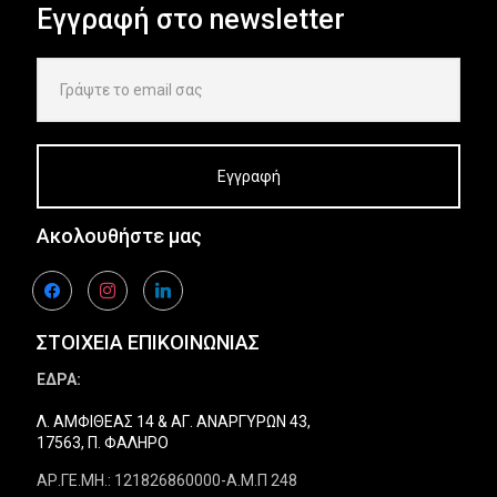
Εγγραφή στο newsletter
τε
Εξερευνήστε
Εξερευνήστε
Εξερευνήστε
Εξε
τα
τα προϊόντα
τα προϊόντα
τα προϊόντα
τα 
Εξερευνήστε
Εξε
τα προϊόντα
τα 
Ακολουθήστε μας
facebook
instagram
linkedin
ΣΤΟΙΧΕΙΑ ΕΠΙΚΟΙΝΩΝΙΑΣ
ΕΔΡΑ:
Λ. ΑΜΦΙΘΕΑΣ 14 & ΑΓ. ΑΝΑΡΓΥΡΩΝ 43,
17563, Π. ΦΑΛΗΡΟ
ΑΡ.ΓΕ.ΜΗ.: 121826860000-Α.Μ.Π 248