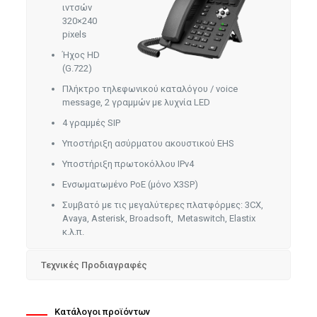
ιντσών
320×240
pixels
Ήχος HD
(G.722)
Πλήκτρο τηλεφωνικού καταλόγου / voice
message, 2 γραμμών με λυχνία LED
4 γραμμές SIP
Υποστήριξη ασύρματου ακουστικού EHS
Υποστήριξη πρωτοκόλλου IPv4
Ενσωματωμένο PoE (μόνο X3SP)
Συμβατό με τις μεγαλύτερες πλατφόρμες: 3CX,
Avaya, Asterisk, Broadsoft, Metaswitch, Elastix
κ.λ.π.
Τεχνικές Προδιαγραφές
Κατάλογοι προϊόντων