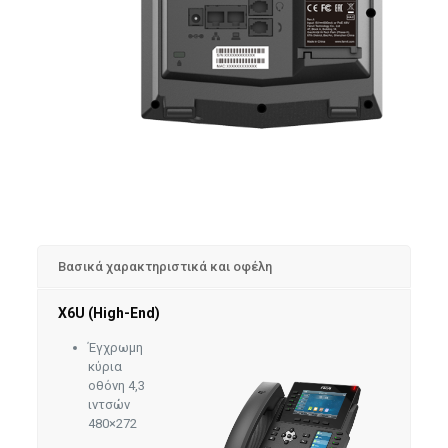
Βασικά χαρακτηριστικά και οφέλη
X6U (High-End)
Έγχρωμη
κύρια
οθόνη 4,3
ιντσών
480×272