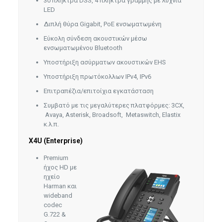
30 πλήκτρα DSS, 4 πλήκτρα γραμμής με λυχνία
LED
Διπλή θύρα Gigabit, PoE ενσωματωμένη
Εύκολη σύνδεση ακουστικών μέσω
ενσωματωμένου Bluetooth
Υποστήριξη ασύρματων ακουστικών EHS
Υποστήριξη πρωτόκολλων IPv4, IPv6
Επιτραπέζια/επιτοίχια εγκατάσταση
Συμβατό με τις μεγαλύτερες πλατφόρμες: 3CX,
Avaya, Asterisk, Broadsoft, Metaswitch, Elastix
κ.λ.π.
X4U (Enterprise)
Premium
ήχος HD με
ηχείο
Harman και
wideband
codec
G.722 &