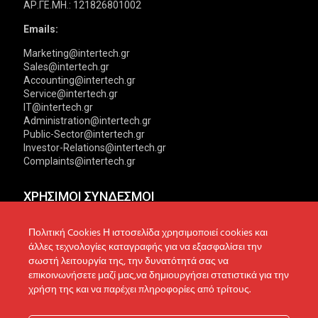
ΑΡ.ΓΕ.ΜΗ.: 121826801002
Emails:
Marketing@intertech.gr
Sales@intertech.gr
Accounting@intertech.gr
Service@intertech.gr
IT@intertech.gr
Administration@intertech.gr
Public-Sector@intertech.gr
Investor-Relations@intertech.gr
Complaints@intertech.gr
ΧΡΗΣΙΜΟΙ ΣΥΝΔΕΣΜΟΙ
Αντιπροσωπείες
Πολιτική Cookies Η ιστοσελίδα χρησιμοποιεί cookies και
Πολιτική Απορρήτου
άλλες τεχνολογίες καταγραφής για να εξασφαλίσει την
Δίκτυο συνεργατών
Πολιτική Cookies
σωστή λειτουργία της, την δυνατότητά σας να
επικοινωνήσετε μαζί μας,να δημιουργήσει στατιστικά για την
Τεχνική υποστήριξη
Πολιτική Προστασίας
χρήση της και να παρέχει πληροφορίες από τρίτους.
Δεδομένων
Ενημέρωση επενδυτών