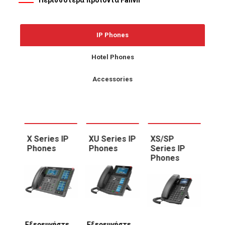
Περισσότερα προϊόντα Fanvil
IP Phones
Hotel Phones
Accessories
X Series IP
XU Series IP
XS/SP
X S
Phones
Phones
Series IP
Ph
Phones
Εξερευνήστε
Εξερευνήστε
Εξε