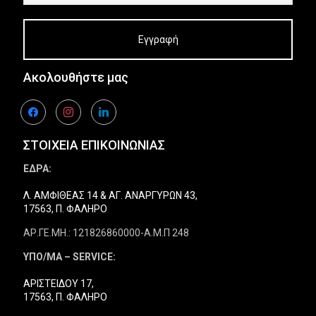
Εξερευνήστε
Εξε
τα προϊόντα
τα 
Ακολουθήστε μας
facebook
instagram
linkedin
ΣΤΟΙΧΕΙΑ ΕΠΙΚΟΙΝΩΝΙΑΣ
ΕΔΡΑ:
Λ. ΑΜΦΙΘΕΑΣ 14 & ΑΓ. ΑΝΑΡΓΥΡΩΝ 43,
17563, Π. ΦΑΛΗΡΟ
ΑΡ.ΓΕ.ΜΗ.: 121826860000-Α.Μ.Π 248
ΥΠΟ/ΜΑ – SERVICE:
ΑΡΙΣΤΕΙΔΟΥ 17,
17563, Π. ΦΑΛΗΡΟ