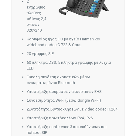
2
έγχρωμες
πλαϊνές
οθόνες 2,4
ιντσών
320×240
Κορυφαίος ήχος HD με ηχείο Harman και
wideband codec G.722 & Opus
20 γραμμές SIP
60 πλήκτρα DSS, 5 πλήκτρα γραμμής με λυχνία
LED
Εύκολη σύνδεση ακουστικών μέσω
ενσωματωμένου Bluetooth
Υποστήριξη ασύρματων ακουστικών EHS
Συνδεσιμότητα Wi-Fi (μέσω dongle Wi-Fi)
Δυνατότητα βιντεοκλήσεων με video codec H.264
Υποστήριξη πρωτόκολλων IPv4, IPv6
Υποστήριξη conference 3 κατευθύνσεων και
hotspot SIP