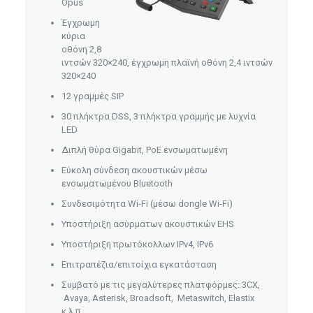
Opus
Έγχρωμη
κύρια
οθόνη 2,8
ιντσών 320×240, έγχρωμη πλαϊνή οθόνη 2,4 ιντσών
320×240
12 γραμμές SIP
30 πλήκτρα DSS, 3 πλήκτρα γραμμής με λυχνία
LED
Διπλή θύρα Gigabit, PoE ενσωματωμένη
Εύκολη σύνδεση ακουστικών μέσω
ενσωματωμένου Bluetooth
Συνδεσιμότητα Wi-Fi (μέσω dongle Wi-Fi)
Υποστήριξη ασύρματων ακουστικών EHS
Υποστήριξη πρωτόκολλων IPv4, IPv6
Επιτραπέζια/επιτοίχια εγκατάσταση
Συμβατό με τις μεγαλύτερες πλατφόρμες: 3CX,
Avaya, Asterisk, Broadsoft, Metaswitch, Elastix
κ.λ.π.