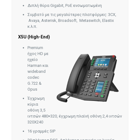
Διπλή θύρα Gigabit, PoE ενσωματωμένη
Συμβατό με τις μεγαλύτερες πλατφόρμες: 3CX,
Avaya, Asterisk, Broadsoft, Metaswitch, Elastix
κ.λ.π.
X5U (High-End)
Premium
ήχος HD με
ηχείο
Harman και
wideband
codec
G.722 &
Opus
Έγχρωμη
κύρια
οθόνη 3,5
ιντσών 480×320, έγχρωμη πλαϊνή οθόνη 2,4 ιντσών
320X240
16 γραμμές SIP