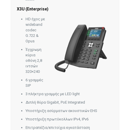
X3U (Enterprise)
HD ήχος με
wideband
codec
G.722 &
Opus
Έγχρωμη
κύρια
οθόνη 2,8
ιντσών
320×240
6 γραμμές
SIP
3 πλήκτρα γραμμής με LED light
Διπλή θύρα Gigabit, PoE Integrated
Υποστήριξη ασύρματων ακουστικών EHS
Υποστήριξη πρωτόκολλων IPv4, IPv6
Επιτραπέζια/επιτοίχια εγκατάσταση