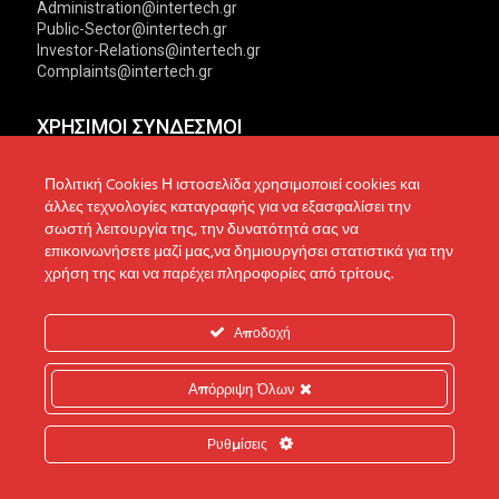
Administration@intertech.gr
Public-Sector@intertech.gr
Investor-Relations@intertech.gr
Complaints@intertech.gr
ΧΡΗΣΙΜΟΙ ΣΥΝΔΕΣΜΟΙ
Αντιπροσωπείες
Πολιτική Απορρήτου
Πολιτική Cookies Η ιστοσελίδα χρησιμοποιεί cookies και
άλλες τεχνολογίες καταγραφής για να εξασφαλίσει την
Δίκτυο συνεργατών
Πολιτική Cookies
σωστή λειτουργία της, την δυνατότητά σας να
επικοινωνήσετε μαζί μας,να δημιουργήσει στατιστικά για την
Τεχνική υποστήριξη
Πολιτική Προστασίας
χρήση της και να παρέχει πληροφορίες από τρίτους.
Δεδομένων
Ενημέρωση επενδυτών
Επικοινωνία
Ανακοινώσεις
Αποδοχή
Απόρριψη Όλων
© 2022 Intertech S.A. All Rights reserved.
Ρυθμίσεις
Web Design & Development by
Generation