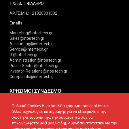
17563, Π. ΦΑΛΗΡΟ
ΑΡ.ΓΕ.ΜΗ.: 121826801002
Emails:
Marketing@intertech.gr
Sales@intertech.gr
Accounting@intertech.gr
Service@intertech.gr
IT@intertech.gr
Administration@intertech.gr
Public-Sector@intertech.gr
Investor-Relations@intertech.gr
Complaints@intertech.gr
ΧΡΗΣΙΜΟΙ ΣΥΝΔΕΣΜΟΙ
Αντιπροσωπείες
Πολιτική Απορρήτου
Πολιτική Cookies Η ιστοσελίδα χρησιμοποιεί cookies και
άλλες τεχνολογίες καταγραφής για να εξασφαλίσει την
Δίκτυο συνεργατών
Πολιτική Cookies
σωστή λειτουργία της, την δυνατότητά σας να
επικοινωνήσετε μαζί μας,να δημιουργήσει στατιστικά για την
Τεχνική υποστήριξη
Πολιτική Προστασίας