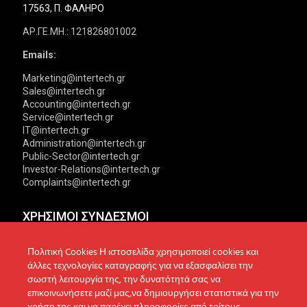
17563, Π. ΦΑΛΗΡΟ
ΑΡ.ΓΕ.ΜΗ.: 121826801002
Emails:
Marketing@intertech.gr
Sales@intertech.gr
Accounting@intertech.gr
Service@intertech.gr
IT@intertech.gr
Administration@intertech.gr
Public-Sector@intertech.gr
Investor-Relations@intertech.gr
Complaints@intertech.gr
ΧΡΗΣΙΜΟΙ ΣΥΝΔΕΣΜΟΙ
Αντιπροσωπείες
Πολιτική Απορρήτου
Πολιτική Cookies Η ιστοσελίδα χρησιμοποιεί cookies και
άλλες τεχνολογίες καταγραφής για να εξασφαλίσει την
Δίκτυο συνεργατών
Πολιτική Cookies
σωστή λειτουργία της, την δυνατότητά σας να
επικοινωνήσετε μαζί μας,να δημιουργήσει στατιστικά για την
Τεχνική υποστήριξη
Πολιτική Προστασίας