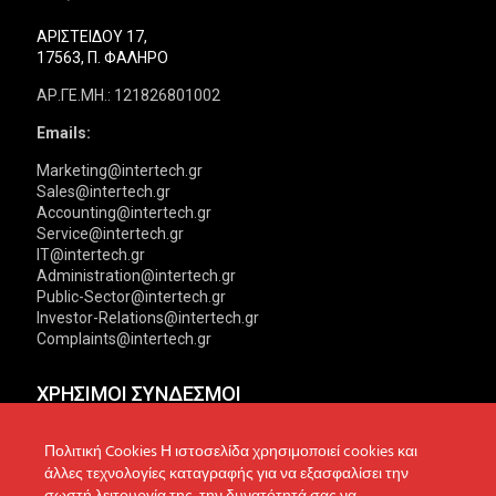
ΑΡΙΣΤΕΙΔΟΥ 17,
17563, Π. ΦΑΛΗΡΟ
ΑΡ.ΓΕ.ΜΗ.: 121826801002
Emails:
Marketing@intertech.gr
Sales@intertech.gr
Accounting@intertech.gr
Service@intertech.gr
IT@intertech.gr
Administration@intertech.gr
Public-Sector@intertech.gr
Investor-Relations@intertech.gr
Complaints@intertech.gr
ΧΡΗΣΙΜΟΙ ΣΥΝΔΕΣΜΟΙ
Αντιπροσωπείες
Πολιτική Απορρήτου
Πολιτική Cookies Η ιστοσελίδα χρησιμοποιεί cookies και
άλλες τεχνολογίες καταγραφής για να εξασφαλίσει την
Δίκτυο συνεργατών
Πολιτική Cookies