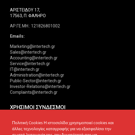
ΑΡΙΣΤΕΙΔΟΥ 17,
17563, Π. ΦΑΛΗΡΟ
ΑΡ.ΓΕ.ΜΗ.: 121826801002
Emails:
Marketing@intertech.gr
Sales@intertech.gr
Accounting@intertech.gr
Service@intertech.gr
IT@intertech.gr
Administration@intertech.gr
Public-Sector@intertech.gr
Investor-Relations@intertech.gr
Complaints@intertech.gr
ΧΡΗΣΙΜΟΙ ΣΥΝΔΕΣΜΟΙ
Αντιπροσωπείες
Πολιτική Απορρήτου
Πολιτική Cookies Η ιστοσελίδα χρησιμοποιεί cookies και
άλλες τεχνολογίες καταγραφής για να εξασφαλίσει την
Δίκτυο συνεργατών
Πολιτική Cookies