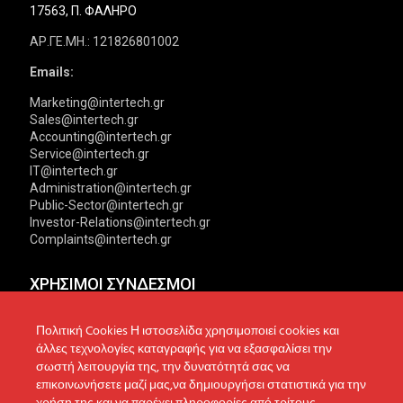
17563, Π. ΦΑΛΗΡΟ
ΑΡ.ΓΕ.ΜΗ.: 121826801002
Emails:
Marketing@intertech.gr
Sales@intertech.gr
Accounting@intertech.gr
Service@intertech.gr
IT@intertech.gr
Administration@intertech.gr
Public-Sector@intertech.gr
Investor-Relations@intertech.gr
Complaints@intertech.gr
ΧΡΗΣΙΜΟΙ ΣΥΝΔΕΣΜΟΙ
Αντιπροσωπείες
Πολιτική Απορρήτου
Πολιτική Cookies Η ιστοσελίδα χρησιμοποιεί cookies και
άλλες τεχνολογίες καταγραφής για να εξασφαλίσει την
Δίκτυο συνεργατών
Πολιτική Cookies
σωστή λειτουργία της, την δυνατότητά σας να
επικοινωνήσετε μαζί μας,να δημιουργήσει στατιστικά για την
Τεχνική υποστήριξη
Πολιτική Προστασίας