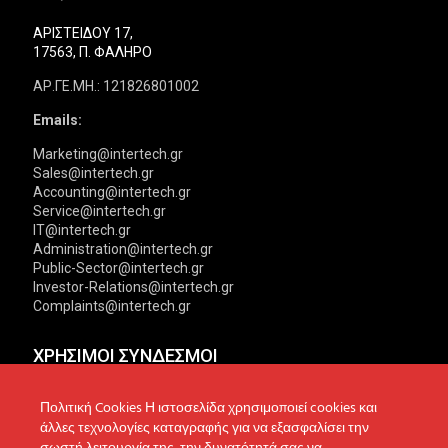
ΑΡΙΣΤΕΙΔΟΥ 17,
17563, Π. ΦΑΛΗΡΟ
ΑΡ.ΓΕ.ΜΗ.: 121826801002
Emails:
Marketing@intertech.gr
Sales@intertech.gr
Accounting@intertech.gr
Service@intertech.gr
IT@intertech.gr
Administration@intertech.gr
Public-Sector@intertech.gr
Investor-Relations@intertech.gr
Complaints@intertech.gr
ΧΡΗΣΙΜΟΙ ΣΥΝΔΕΣΜΟΙ
Αντιπροσωπείες
Πολιτική Απορρήτου
Πολιτική Cookies Η ιστοσελίδα χρησιμοποιεί cookies και
άλλες τεχνολογίες καταγραφής για να εξασφαλίσει την
Δίκτυο συνεργατών
Πολιτική Cookies