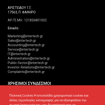
ΑΡΙΣΤΕΙΔΟΥ 17,
17563, Π. ΦΑΛΗΡΟ
ΑΡ.ΓΕ.ΜΗ.: 121826801002
Emails:
Marketing@intertech.gr
Sales@intertech.gr
Accounting@intertech.gr
Service@intertech.gr
IT@intertech.gr
Administration@intertech.gr
Public-Sector@intertech.gr
Investor-Relations@intertech.gr
Complaints@intertech.gr
ΧΡΗΣΙΜΟΙ ΣΥΝΔΕΣΜΟΙ
Αντιπροσωπείες
Πολιτική Απορρήτου
Πολιτική Cookies Η ιστοσελίδα χρησιμοποιεί cookies και
άλλες τεχνολογίες καταγραφής για να εξασφαλίσει την
Δίκτυο συνεργατών
Πολιτική Cookies