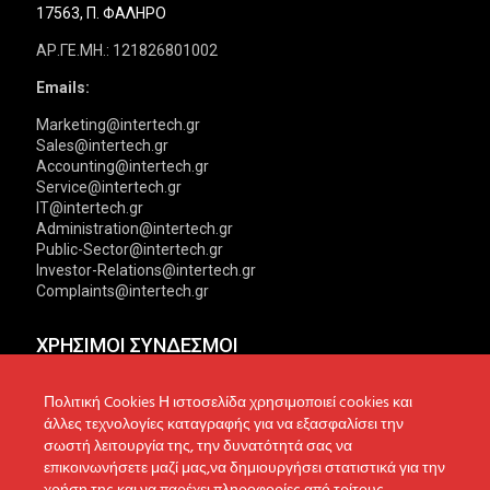
17563, Π. ΦΑΛΗΡΟ
ΑΡ.ΓΕ.ΜΗ.: 121826801002
Emails:
Marketing@intertech.gr
Sales@intertech.gr
Accounting@intertech.gr
Service@intertech.gr
IT@intertech.gr
Administration@intertech.gr
Public-Sector@intertech.gr
Investor-Relations@intertech.gr
Complaints@intertech.gr
ΧΡΗΣΙΜΟΙ ΣΥΝΔΕΣΜΟΙ
Αντιπροσωπείες
Πολιτική Απορρήτου
Πολιτική Cookies Η ιστοσελίδα χρησιμοποιεί cookies και
άλλες τεχνολογίες καταγραφής για να εξασφαλίσει την
Δίκτυο συνεργατών
Πολιτική Cookies
σωστή λειτουργία της, την δυνατότητά σας να
επικοινωνήσετε μαζί μας,να δημιουργήσει στατιστικά για την
Τεχνική υποστήριξη
Πολιτική Προστασίας