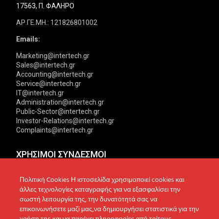
17563, Π. ΦΑΛΗΡΟ
ΑΡ.ΓΕ.ΜΗ.: 121826801002
Emails:
Marketing@intertech.gr
Sales@intertech.gr
Accounting@intertech.gr
Service@intertech.gr
IT@intertech.gr
Administration@intertech.gr
Public-Sector@intertech.gr
Investor-Relations@intertech.gr
Complaints@intertech.gr
ΧΡΗΣΙΜΟΙ ΣΥΝΔΕΣΜΟΙ
Αντιπροσωπείες
Πολιτική Απορρήτου
Πολιτική Cookies Η ιστοσελίδα χρησιμοποιεί cookies και
άλλες τεχνολογίες καταγραφής για να εξασφαλίσει την
Δίκτυο συνεργατών
Πολιτική Cookies
σωστή λειτουργία της, την δυνατότητά σας να
επικοινωνήσετε μαζί μας,να δημιουργήσει στατιστικά για την
Τεχνική υποστήριξη
Πολιτική Προστασίας