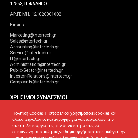
17563, Π. ΦΑΛΗΡΟ
ΑΡ.ΓΕ.ΜΗ.: 121826801002
Emails:
Marketing@intertech.gr
Sales@intertech.gr
Accounting@intertech.gr
Service@intertech.gr
IT@intertech.gr
Administration@intertech.gr
Public-Sector@intertech.gr
Investor-Relations@intertech.gr
Complaints@intertech.gr
ΧΡΗΣΙΜΟΙ ΣΥΝΔΕΣΜΟΙ
Αντιπροσωπείες
Πολιτική Απορρήτου
Πολιτική Cookies Η ιστοσελίδα χρησιμοποιεί cookies και
άλλες τεχνολογίες καταγραφής για να εξασφαλίσει την
Δίκτυο συνεργατών
Πολιτική Cookies
σωστή λειτουργία της, την δυνατότητά σας να
επικοινωνήσετε μαζί μας,να δημιουργήσει στατιστικά για την
Τεχνική υποστήριξη
Πολιτική Προστασίας