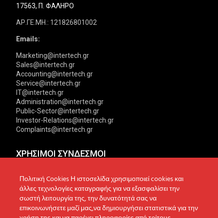
17563, Π. ΦΑΛΗΡΟ
ΑΡ.ΓΕ.ΜΗ.: 121826801002
Emails:
Marketing@intertech.gr
Sales@intertech.gr
Accounting@intertech.gr
Service@intertech.gr
IT@intertech.gr
Administration@intertech.gr
Public-Sector@intertech.gr
Investor-Relations@intertech.gr
Complaints@intertech.gr
ΧΡΗΣΙΜΟΙ ΣΥΝΔΕΣΜΟΙ
Αντιπροσωπείες
Πολιτική Απορρήτου
Πολιτική Cookies Η ιστοσελίδα χρησιμοποιεί cookies και
άλλες τεχνολογίες καταγραφής για να εξασφαλίσει την
Δίκτυο συνεργατών
Πολιτική Cookies
σωστή λειτουργία της, την δυνατότητά σας να
επικοινωνήσετε μαζί μας,να δημιουργήσει στατιστικά για την
Τεχνική υποστήριξη
Πολιτική Προστασίας