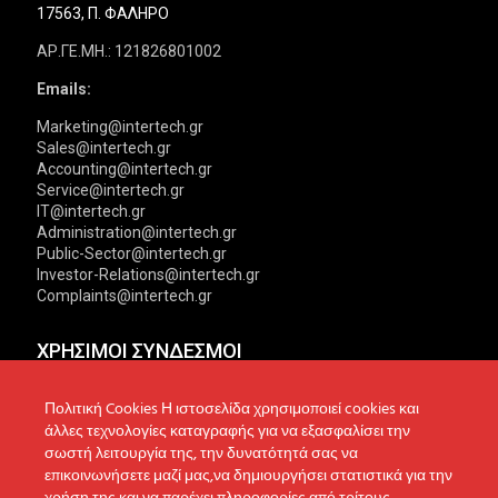
17563, Π. ΦΑΛΗΡΟ
ΑΡ.ΓΕ.ΜΗ.: 121826801002
Emails:
Marketing@intertech.gr
Sales@intertech.gr
Accounting@intertech.gr
Service@intertech.gr
IT@intertech.gr
Administration@intertech.gr
Public-Sector@intertech.gr
Investor-Relations@intertech.gr
Complaints@intertech.gr
ΧΡΗΣΙΜΟΙ ΣΥΝΔΕΣΜΟΙ
Αντιπροσωπείες
Πολιτική Απορρήτου
Πολιτική Cookies Η ιστοσελίδα χρησιμοποιεί cookies και
άλλες τεχνολογίες καταγραφής για να εξασφαλίσει την
Δίκτυο συνεργατών
Πολιτική Cookies
σωστή λειτουργία της, την δυνατότητά σας να
επικοινωνήσετε μαζί μας,να δημιουργήσει στατιστικά για την
Τεχνική υποστήριξη
Πολιτική Προστασίας