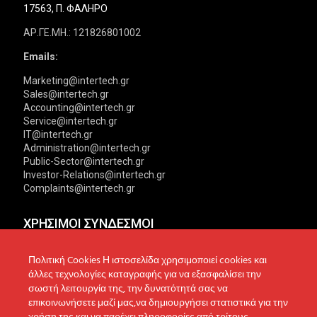
17563, Π. ΦΑΛΗΡΟ
ΑΡ.ΓΕ.ΜΗ.: 121826801002
Emails:
Marketing@intertech.gr
Sales@intertech.gr
Accounting@intertech.gr
Service@intertech.gr
IT@intertech.gr
Administration@intertech.gr
Public-Sector@intertech.gr
Investor-Relations@intertech.gr
Complaints@intertech.gr
ΧΡΗΣΙΜΟΙ ΣΥΝΔΕΣΜΟΙ
Αντιπροσωπείες
Πολιτική Απορρήτου
Πολιτική Cookies Η ιστοσελίδα χρησιμοποιεί cookies και
άλλες τεχνολογίες καταγραφής για να εξασφαλίσει την
Δίκτυο συνεργατών
Πολιτική Cookies
σωστή λειτουργία της, την δυνατότητά σας να
επικοινωνήσετε μαζί μας,να δημιουργήσει στατιστικά για την
Τεχνική υποστήριξη
Πολιτική Προστασίας